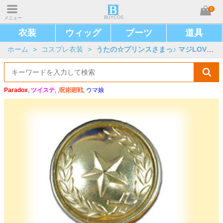
0
BUYCOS
メニュー
衣装
ウィッグ
ブーツ
道具
ホーム
>
コスプレ衣装
>
うたの☆プリンスさまっ♪ マジLOVE2000%
Paradox
,
ツイステ
, ,
呪術廻戦
,
ウマ娘