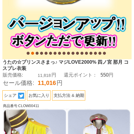
うたの☆プリンスさまっ♪ マジLOVE2000% 四ノ宮 那月 コ
スプレ衣装
550
販売価格:
円
還元ポイント：
円
11,818
セール価格:
11,016
円
シェア
お気に入り
支払方法 & 納期
商品番号:CLOW00411