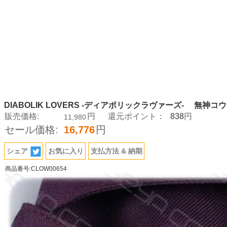
DIABOLIK LOVERS -ディアボリックラヴァーズ- 無神
838
販売価格:
円
還元ポイント：
円
11,980
セール価格:
16,776
円
シェア
お気に入り
支払方法 & 納期
商品番号:CLOW00654