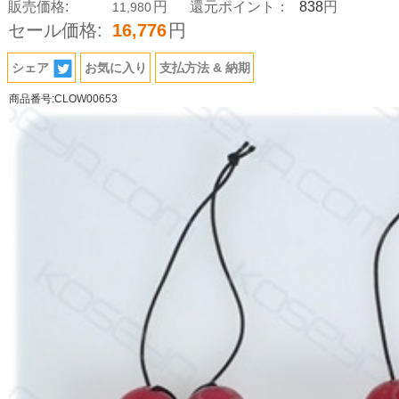
838
販売価格:
円
還元ポイント：
円
11,980
セール価格:
16,776
円
シェア
お気に入り
支払方法 & 納期
商品番号:CLOW00653