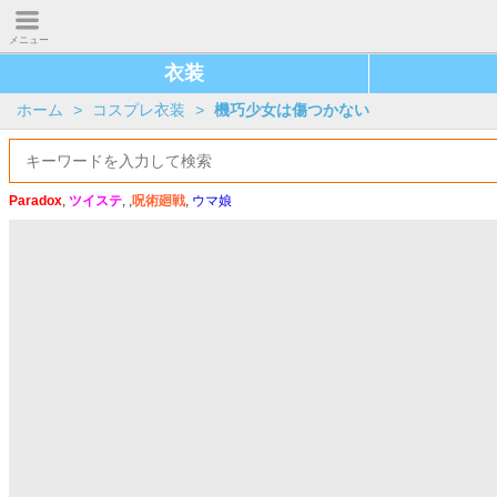
メニュー
衣装
ホーム
>
コスプレ衣装
>
機巧少女は傷つかない
Paradox
,
ツイステ
, ,
呪術廻戦
,
ウマ娘