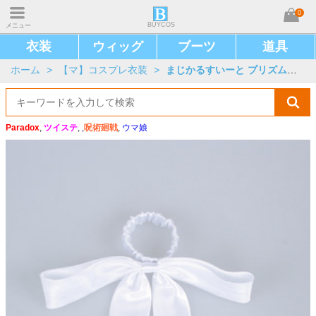
0
BUYCOS
メニュー
衣装
ウィッグ
ブーツ
道具
ホーム
>
【マ】コスプレ衣装
>
まじかるすいーと プリズム・ナナ
Paradox
,
ツイステ
, ,
呪術廻戦
,
ウマ娘