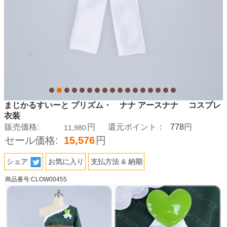
まじかるすいーと プリズム・ ナナ アースナナ コスプレ
衣装
778
販売価格:
円
還元ポイント：
円
11,980
セール価格:
15,576
円
シェア
お気に入り
支払方法 & 納期
商品番号:CLOW00455