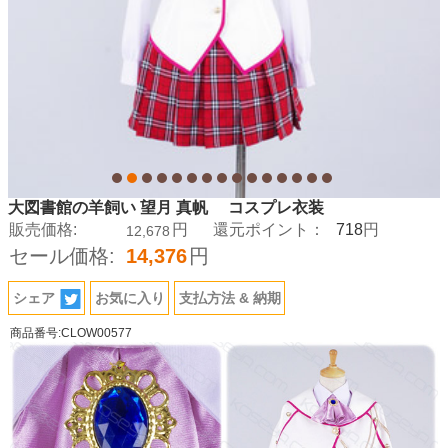
大図書館の羊飼い 望月 真帆 コスプレ衣装
718
販売価格:
円
還元ポイント：
円
12,678
セール価格:
14,376
円
シェア
お気に入り
支払方法 & 納期
商品番号:CLOW00577