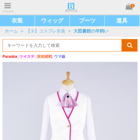
0
BUYCOS
メニュー
衣装
ウィッグ
ブーツ
道具
ホーム
>
【タ】コスプレ衣装
>
大図書館の羊飼い
Paradox
,
ツイステ
, ,
呪術廻戦
,
ウマ娘