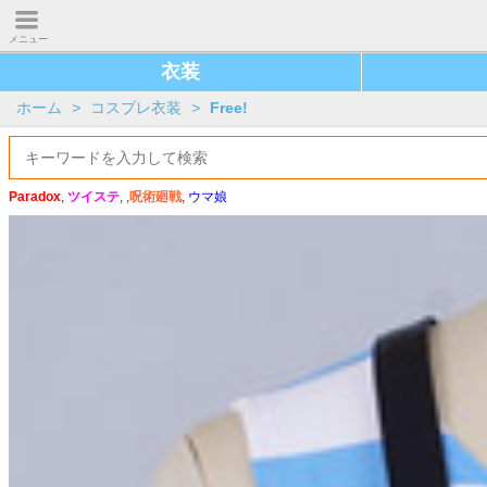
メニュー
衣装
ホーム
>
コスプレ衣装
>
Free!
Paradox
,
ツイステ
, ,
呪術廻戦
,
ウマ娘