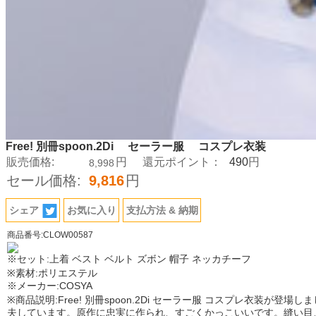
Free! 別冊spoon.2Di セーラー服 コスプレ衣装
490
販売価格:
円
還元ポイント：
円
8,998
セール価格:
9,816
円
シェア
お気に入り
支払方法 & 納期
商品番号:CLOW00587
※セット:上着 ベスト ベルト ズボン 帽子 ネッカチーフ
※素材:ポリエステル
※メーカー:COSYA
※商品説明:Free! 別冊spoon.2Di セーラー服 コスプレ
夫しています。原作に忠実に作られ、すごくかっこいいです。縫い目