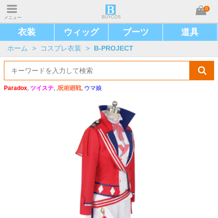
0
BUYCOS
メニュー
衣装
ウィッグ
ブーツ
道具
ホーム
>
コスプレ衣装
>
B-PROJECT
Paradox
,
ツイステ
, ,
呪術廻戦
,
ウマ娘