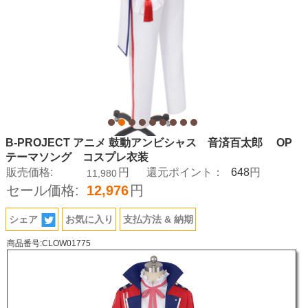
B-PROJECT アニメ 鼓動アンビシャス 音済百太郎 OP
テーマソング コスプレ衣装
648
販売価格:
円
還元ポイント：
円
11,980
セール価格:
12,976
円
シェア
お気に入り
支払方法 & 納期
商品番号:CLOW01775