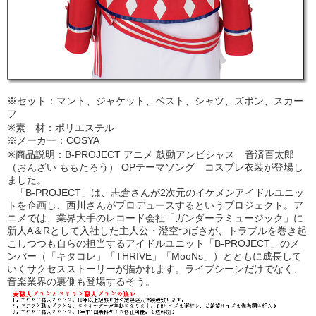
※セット：マント、ジャケット、ベスト、シャツ、ズボン、スカー
フ
※素 材：ポリエステル
※メーカー：COSYA
※商品説明：B-PROJECT アニメ 鼓動アンビシャス 音済百太郎
（おんざい ももたろう） OPテーマソング コスプレ衣装が登場し
ました。
「B-PROJECT」は、志倉さんが2次元のイケメンアイドルユニッ
トを企画し、西川さんがプロデュースするというプロジェクト。ア
ニメでは、業界大手のレコード会社「ガンダーラミュージック」に
新人A＆Rとして入社した主人公・澄空つばさが、トラブルを巻き起
こしつつも自らの担当するアイドルユニット「B-PROJECT」のメ
ンバー（「キタコレ」「THRIVE」「MooNs」）とともに成長して
いくサクセスストーリーが描かれます。ライブシーンだけでなく、
音楽業界の裏側も登場するそう。