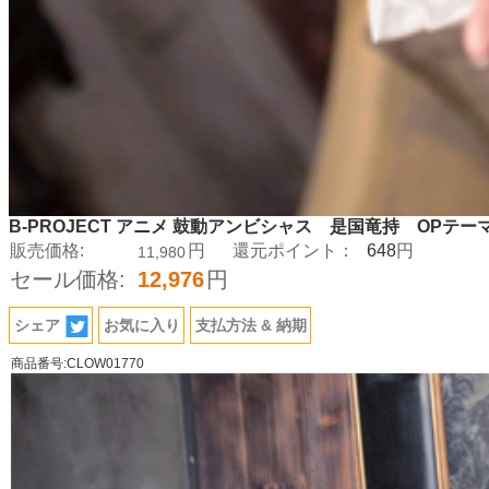
B-PROJECT アニメ 鼓動アンビシャス 是国竜持 OPテ
648
販売価格:
円
還元ポイント：
円
11,980
セール価格:
12,976
円
シェア
お気に入り
支払方法 & 納期
商品番号:CLOW01770