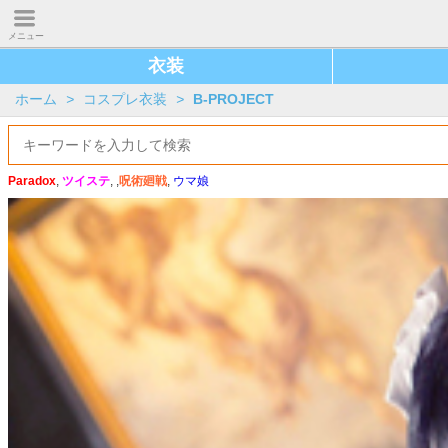
メニュー
衣装
ホーム
>
コスプレ衣装
>
B-PROJECT
Paradox
,
ツイステ
, ,
呪術廻戦
,
ウマ娘