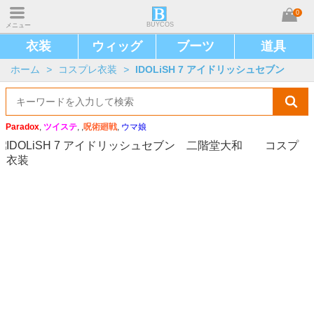
0
BUYCOS
メニュー
衣装
ウィッグ
ブーツ
道具
ホーム
>
コスプレ衣装
>
IDOLiSH 7 アイドリッシュセブン
Paradox
,
ツイステ
, ,
呪術廻戦
,
ウマ娘