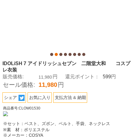
IDOLiSH 7 アイドリッシュセブン 二階堂大和 コスプ
レ衣装
599
販売価格:
円
還元ポイント：
円
11,980
セール価格:
11,980
円
シェア
お気に入り
支払方法 & 納期
商品番号:CLOW01530
※セット：ベスト、ズボン、ベルト、手袋、ネックレス
※素 材：ポリエステル
※メーカー：COSYA