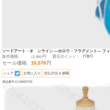
ソードアート・オ ンライン ―ホロウ・フラグメント― フ
778
販売価格:
円
還元ポイント：
円
12,980
セール価格:
15,576
円
シェア
お気に入り
支払方法 & 納期
商品番号:CLOW00700