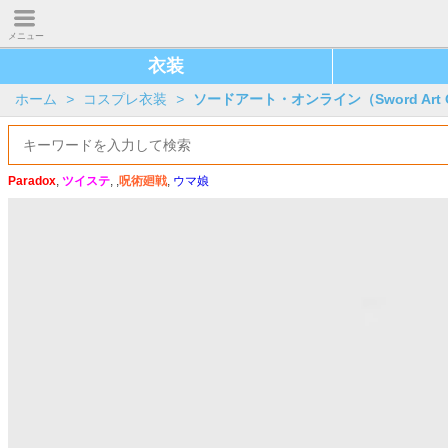
メニュー
衣装
ホーム
>
コスプレ衣装
>
ソードアート・オンライン（Sword Art O
Paradox
,
ツイステ
, ,
呪術廻戦
,
ウマ娘