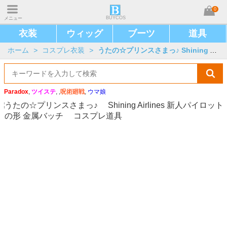
0
BUYCOS
メニュー
衣装
ウィッグ
ブーツ
道具
ホーム
>
コスプレ衣装
>
うたの☆プリンスさまっ♪ Shining Airlines
Paradox
,
ツイステ
, ,
呪術廻戦
,
ウマ娘