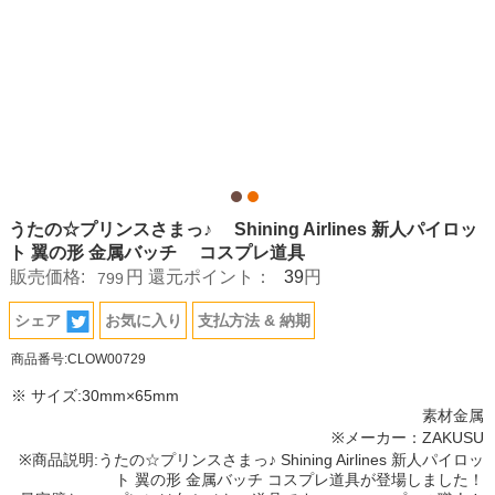
うたの☆プリンスさまっ♪ Shining Airlines 新人パイロッ
ト 翼の形 金属バッチ コスプレ道具
39
販売価格:
円
還元ポイント：
円
799
シェア
お気に入り
支払方法 & 納期
商品番号:CLOW00729
※ サイズ:30mm×65mm
素材金属
※メーカー：ZAKUSU
※商品説明:うたの☆プリンスさまっ♪ Shining Airlines 新人パイロッ
ト 翼の形 金属バッチ コスプレ道具が登場しました！