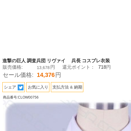
進撃の巨人 調査兵団 リヴァイ 兵長 コスプレ衣装
718
販売価格:
円
還元ポイント：
円
13,678
セール価格:
14,376
円
シェア
お気に入り
支払方法 & 納期
商品番号:CLOW00756