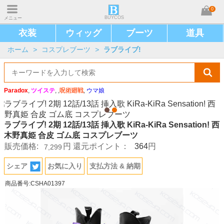
0
BUYCOS
メニュー
衣装
ウィッグ
ブーツ
道具
ホーム
>
コスプレブーツ
>
ラブライブ!
Paradox
,
ツイステ
, ,
呪術廻戦
,
ウマ娘
ラブライブ! 2期 12話/13話 挿入歌 KiRa-KiRa Sensation! 西
木野真姫 合皮 ゴム底 コスプレブーツ
364
販売価格:
円
還元ポイント：
円
7,299
シェア
お気に入り
支払方法 & 納期
商品番号:CSHA01397