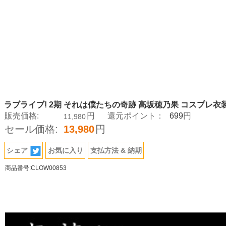
ラブライブ! 2期 それは僕たちの奇跡 高坂穂乃果 コスプレ衣
699
販売価格:
円
還元ポイント：
円
11,980
セール価格:
13,980
円
シェア
お気に入り
支払方法 & 納期
商品番号:CLOW00853