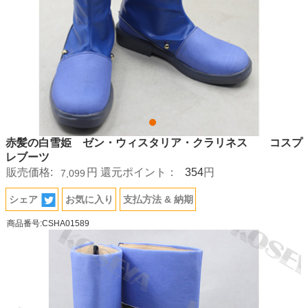
赤髪の白雪姫 ゼン・ウィスタリア・クラリネス コスプ
レブーツ
354
販売価格:
円
還元ポイント：
円
7,099
シェア
お気に入り
支払方法 & 納期
商品番号:CSHA01589