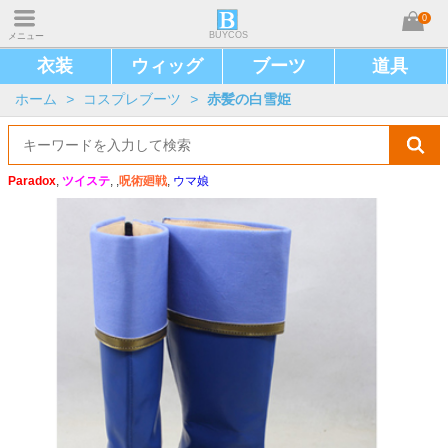
0
BUYCOS
メニュー
衣装
ウィッグ
ブーツ
道具
ホーム
>
コスプレブーツ
>
赤髪の白雪姫
Paradox
,
ツイステ
, ,
呪術廻戦
,
ウマ娘