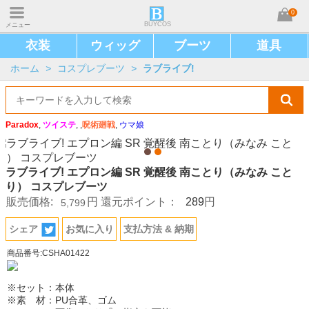
0
BUYCOS
メニュー
衣装
ウィッグ
ブーツ
道具
ホーム
>
コスプレブーツ
>
ラブライブ!
Paradox
,
ツイステ
, ,
呪術廻戦
,
ウマ娘
ラブライブ! エプロン編 SR 覚醒後 南ことり（みなみ こと
り） コスプレブーツ
289
販売価格:
円
還元ポイント：
円
5,799
シェア
お気に入り
支払方法 & 納期
商品番号:CSHA01422
※セット：本体
※素 材：PU合革、ゴム