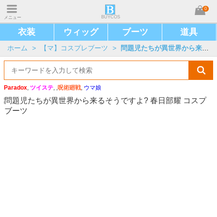
0
BUYCOS
メニュー
衣装
ウィッグ
ブーツ
道具
ホーム
>
【マ】コスプレブーツ
>
問題児たちが異世界から来るそうですよ?
Paradox
,
ツイステ
, ,
呪術廻戦
,
ウマ娘