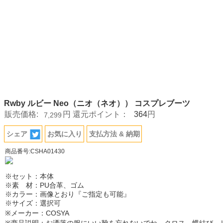
Rwby ルビー Neo（ニオ（ネオ）） コスプレブーツ
364
販売価格:
円
還元ポイント：
円
7,299
シェア
お気に入り
支払方法 & 納期
商品番号:CSHA01430
※セット：本体
※素 材：PU合革、ゴム
※カラー：画像とおり『ご指定も可能』
※サイズ：選択可
※メーカー：COSYA