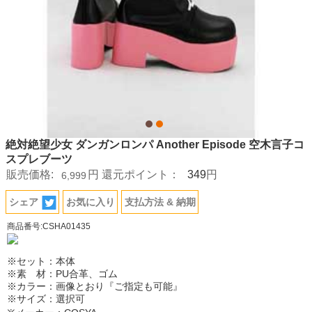
絶対絶望少女 ダンガンロンパ Another Episode 空木言子コ
スプレブーツ
349
販売価格:
円
還元ポイント：
円
6,999
シェア
お気に入り
支払方法 & 納期
商品番号:CSHA01435
※セット：本体
※素 材：PU合革、ゴム
※カラー：画像とおり『ご指定も可能』
※サイズ：選択可