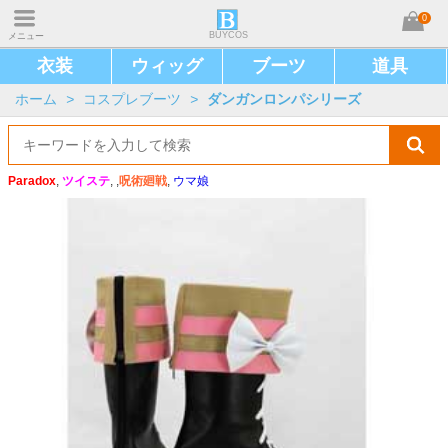
0
BUYCOS
メニュー
衣装
ウィッグ
ブーツ
道具
ホーム
>
コスプレブーツ
>
ダンガンロンパシリーズ
Paradox
,
ツイステ
, ,
呪術廻戦
,
ウマ娘