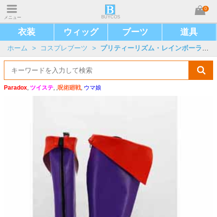
0
BUYCOS
メニュー
衣装
ウィッグ
ブーツ
道具
ホーム
>
コスプレブーツ
>
プリティーリズム・レインボーライブ
Paradox
,
ツイステ
, ,
呪術廻戦
,
ウマ娘