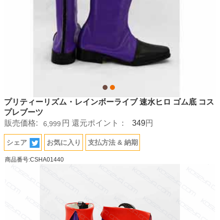
プリティーリズム・レインボーライブ 速水ヒロ ゴム底 コス
プレブーツ
349
販売価格:
円
還元ポイント：
円
6,999
シェア
お気に入り
支払方法 & 納期
商品番号:CSHA01440