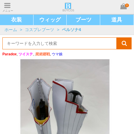
0
BUYCOS
メニュー
衣装
ウィッグ
ブーツ
道具
ホーム
>
コスプレブーツ
>
ペルソナ4
Paradox
,
ツイステ
, ,
呪術廻戦
,
ウマ娘