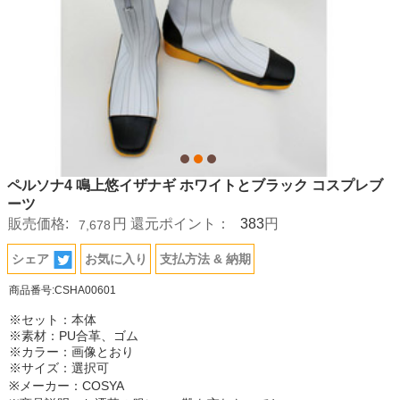
ペルソナ4 鳴上悠イザナギ ホワイトとブラック コスプレブ
ーツ
383
販売価格:
円
還元ポイント：
円
7,678
シェア
お気に入り
支払方法 & 納期
商品番号:CSHA00601
※セット：本体
※素材：PU合革、ゴム
※カラー：画像とおり
※サイズ：選択可
※メーカー：COSYA