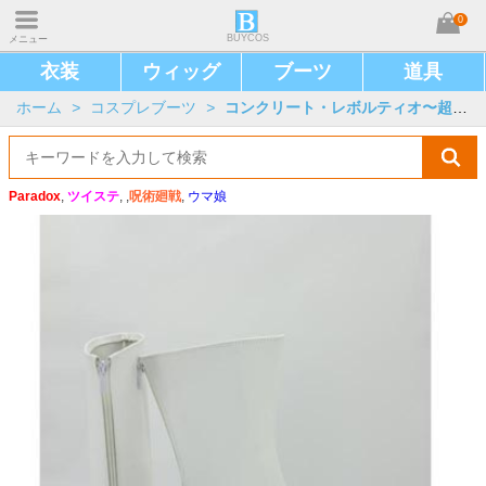
0
BUYCOS
メニュー
衣装
ウィッグ
ブーツ
道具
ホーム
>
コスプレブーツ
>
コンクリート・レボルティオ〜超人幻想〜
Paradox
,
ツイステ
, ,
呪術廻戦
,
ウマ娘