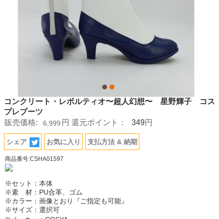
コンクリート・レボルティオ〜超人幻想〜 星野輝子 コス
プレブーツ
349
販売価格:
円
還元ポイント：
円
6,999
シェア
お気に入り
支払方法 & 納期
商品番号:CSHA01597
※セット：本体
※素 材：PU合革、ゴム
※カラー：画像とおり『ご指定も可能』
※サイズ：選択可