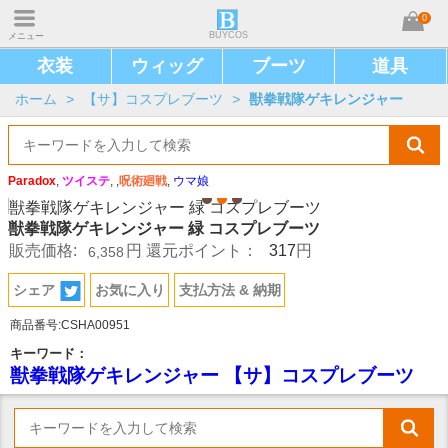
0
BUYCOS
メニュー
衣装
ウィッグ
ブーツ
道具
ホーム
>
【サ】コスプレブーツ
>
獣拳戦隊ゲキレンジャー
Paradox
,
ツイステ
, ,
呪術廻戦
,
ウマ娘
獣拳戦隊ゲキレンジャー 緑 コスプレブーツ
317
販売価格:
円
還元ポイント：
円
6,358
シェア
お気に入り
支払方法 & 納期
商品番号:CSHA00951
キーワード：
獣拳戦隊ゲキレンジャー 【サ】コスプレブーツ