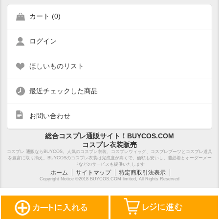
カート (
0
)
ログイン
ほしいものリスト
最近チェックした商品
お問い合わせ
総合コスプレ通販サイト！BUYCOS.COM
コスプレ衣装販売
コスプレ 通販ならBUYCOS。人気のコスプレ衣装、コスプレウィッグ、コスプレブーツとコスプレ道具
を豊富に取り揃え。BUYCOSのコスプレ衣装は完成度が高くで、価額も安いし、週必着とオーダーメー
ドなどのサービスも提供いたします
ホーム
サイトマップ
特定商取引法表示
Copyright Notice ©2018 BUYCOS.COM limited, All Rights Reserved