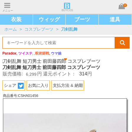
0
BUYCOS
メニュー
衣装
ウィッグ
ブーツ
道具
ホーム
>
コスプレブーツ
>
刀剣乱舞
Paradox
,
ツイステ
, ,
呪術廻戦
,
ウマ娘
刀剣乱舞 短刀男士 前田藤四郎 コスプレブーツ
314
販売価格:
円
還元ポイント：
円
6,299
シェア
お気に入り
支払方法 & 納期
商品番号:CSHA01456