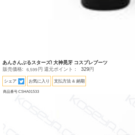
あんさんぶるスターズ! 大神晃牙 コスプレブーツ
329
販売価格:
円
還元ポイント：
円
6,599
シェア
お気に入り
支払方法 & 納期
商品番号:CSHA01533