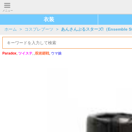
メニュー
衣装
ホーム
>
コスプレブーツ
>
あんさんぶるスターズ!（Ensemble St
Paradox
,
ツイステ
, ,
呪術廻戦
,
ウマ娘