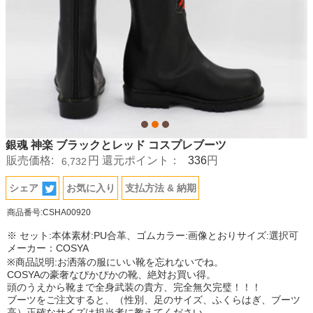
銀魂 神楽 ブラックとレッド コスプレブーツ
336
販売価格:
円
還元ポイント：
円
6,732
シェア
お気に入り
支払方法 & 納期
商品番号:CSHA00920
※ セット:本体素材:PU合革、ゴムカラー:画像とおりサイズ:選択可
メーカー：COSYA
※商品説明:お洒落の服にいい靴を忘れないでね。
COSYAの豪奢なぴかぴかの靴、絶対お買い得。
頭のうえから靴まで全身武装の貴方、完全無欠完璧！！！
ブーツをご注文すると、（性別、足のサイズ、ふくらはぎ、ブーツ
高）正確なサイズは担当者に教えてください。