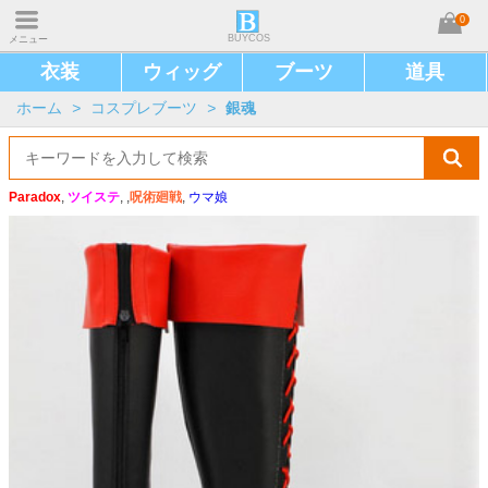
0
BUYCOS
メニュー
衣装
ウィッグ
ブーツ
道具
ホーム
>
コスプレブーツ
>
銀魂
Paradox
,
ツイステ
, ,
呪術廻戦
,
ウマ娘