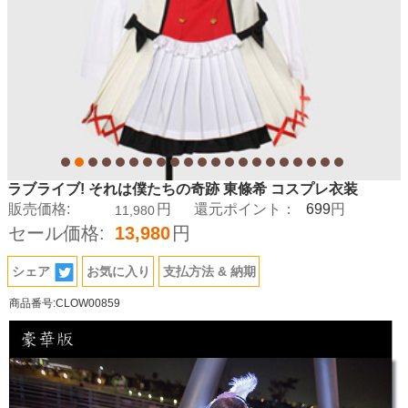
ラブライブ! それは僕たちの奇跡 東條希 コスプレ衣装
699
販売価格:
円
還元ポイント：
円
11,980
セール価格:
13,980
円
シェア
お気に入り
支払方法 & 納期
商品番号:CLOW00859