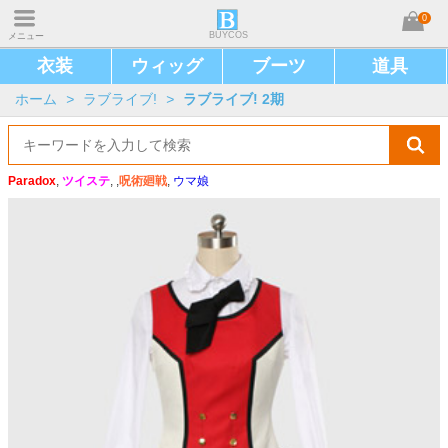
0
BUYCOS
メニュー
衣装
ウィッグ
ブーツ
道具
ホーム
>
ラブライブ!
>
ラブライブ! 2期
Paradox
,
ツイステ
, ,
呪術廻戦
,
ウマ娘