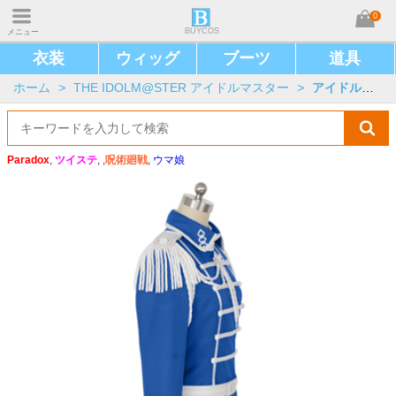
0
BUYCOS
メニュー
衣装
ウィッグ
ブーツ
道具
ホーム
>
THE IDOLM@STER アイドルマスター
>
アイドルマスター SideM
Paradox
,
ツイステ
, ,
呪術廻戦
,
ウマ娘