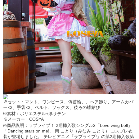
※セット：マント、ワンピース、偽首輪、、ヘア飾り、アームカバ
ー×2、手袋×2、ベルト、ソックス、後ろの蝶結び
※素材：ポリエステル+厚サテン
※メーカー：COSYA
※商品説明：ラブライブ！ 2期挿入歌シングル2「Love wing bell」
「Dancing stars on me!」 南 ことり（みなみ ことり） コスプレ衣
装が登場しました。 テレビアニメ『ラブライブ!』の第2期挿入歌第