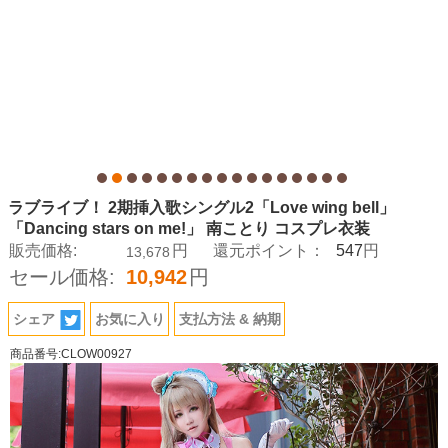
ラブライブ！ 2期挿入歌シングル2「Love wing bell」
「Dancing stars on me!」 南ことり コスプレ衣装
547
販売価格:
円
還元ポイント：
円
13,678
セール価格:
10,942
円
シェア
お気に入り
支払方法 & 納期
商品番号:CLOW00927