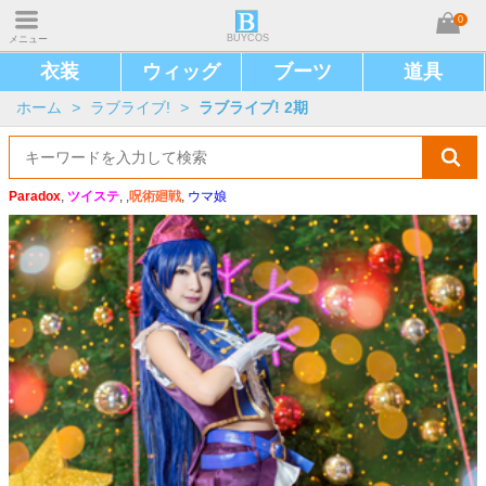
0
BUYCOS
メニュー
衣装
ウィッグ
ブーツ
道具
ホーム
>
ラブライブ!
>
ラブライブ! 2期
Paradox
,
ツイステ
, ,
呪術廻戦
,
ウマ娘