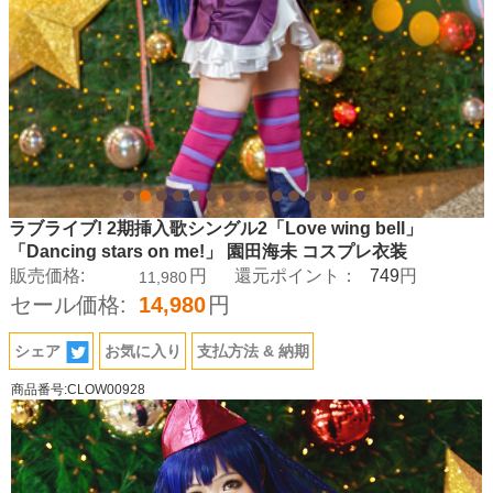
ラブライブ! 2期挿入歌シングル2「Love wing bell」
「Dancing stars on me!」 園田海未 コスプレ衣装
749
販売価格:
円
還元ポイント：
円
11,980
セール価格:
14,980
円
シェア
お気に入り
支払方法 & 納期
商品番号:CLOW00928