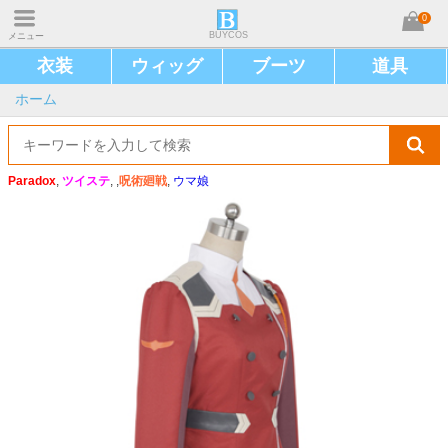
0
BUYCOS
メニュー
衣装
ウィッグ
ブーツ
道具
ホーム
Paradox
,
ツイステ
, ,
呪術廻戦
,
ウマ娘