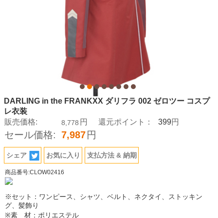
DARLING in the FRANKXX ダリフラ 002 ゼロツー コスプ
レ衣装
399
販売価格:
円
還元ポイント：
円
8,778
セール価格:
7,987
円
シェア
お気に入り
支払方法 & 納期
商品番号:CLOW02416
※セット：ワンピース、シャツ、ベルト、ネクタイ、ストッキン
グ、髪飾り
※素 材：ポリエステル