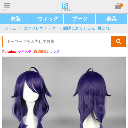
0
BUYCOS
メニュー
衣装
ウィッグ
ブーツ
道具
ホーム
>
コスプレウィッグ
>
艦隊これくしょん -艦これ-
Paradox
,
ツイステ
, ,
呪術廻戦
,
ウマ娘