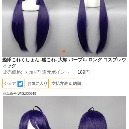
艦隊これくしょん -艦これ- 大鯨 パープル ロング コスプレウ
ィッグ
189
販売価格:
円
還元ポイント：
円
3,799
シェア
お気に入り
支払方法 & 納期
商品番号:WIGZ00649