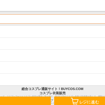
総合コスプレ通販サイト！BUYCOS.COM
コスプレ衣装販売
ウィッグ、コスプレブーツとコスプレ道具を豊富に取り揃え。BUYCOSのコスプレ衣装は完成度が高くで、価額
ホーム
サイトマップ
特定商取引法表示
Copyright Notice ©2018 BUYCOS.COM limited, All Rights Reserved