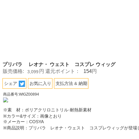
プリパラ レオナ・ ウェスト コスプレ ウィッグ
154
販売価格:
円
還元ポイント：
円
3,099
シェア
お気に入り
支払方法 & 納期
商品番号:WIGZ00894
※素 材：ポリアクリロニトリル·耐熱新素材
※カラー&サイズ：画像とおり
※メーカー：COSYA
※商品説明：プリパラ レオナ・ウェスト コスプレウィッグが登場