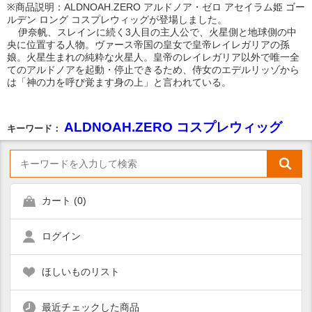
※商品説明：ALDNOAH.ZERO アルドノア・ゼロ アセイラム姫 ゴー
ルデン ロング コスプレウィッグが登場しました。
伊奈帆、スレインに続く3人目の主人公で、火星側と地球側の中
央に位置する人物。ヴァース帝国の皇女で皇帝レイレガリアの孫
娘。火星生まれの純粋な火星人。皇帝のレイレガリア以外で唯一全
てのアルドノアを起動・停止できるため、侍女のエデルリッゾから
は「神の力を呼び覚ます身の上」と言われている。
ALDNOAH.ZERO コスプレウィッグ
キーワード：
カート (
0
)
ログイン
ほしいものリスト
最近チェックした商品