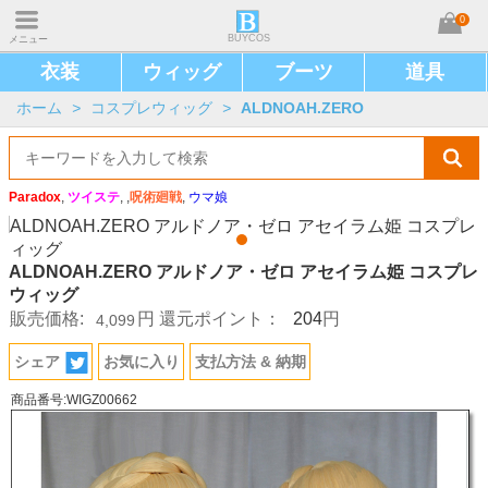
0
BUYCOS
メニュー
衣装
ウィッグ
ブーツ
道具
ホーム
>
コスプレウィッグ
>
ALDNOAH.ZERO
Paradox
,
ツイステ
, ,
呪術廻戦
,
ウマ娘
ALDNOAH.ZERO アルドノア・ゼロ アセイラム姫 コスプレ
ウィッグ
204
販売価格:
円
還元ポイント：
円
4,099
シェア
お気に入り
支払方法 & 納期
商品番号:WIGZ00662