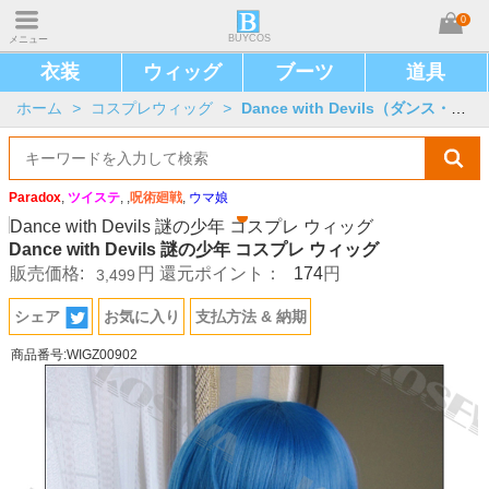
0
BUYCOS
メニュー
衣装
ウィッグ
ブーツ
道具
ホーム
>
コスプレウィッグ
>
Dance with Devils（ダンス・ウィズ・デビルス）
Paradox
,
ツイステ
, ,
呪術廻戦
,
ウマ娘
Dance with Devils 謎の少年 コスプレ ウィッグ
174
販売価格:
円
還元ポイント：
円
3,499
シェア
お気に入り
支払方法 & 納期
商品番号:WIGZ00902