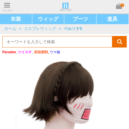
0
BUYCOS
メニュー
衣装
ウィッグ
ブーツ
道具
ホーム
>
コスプレウィッグ
>
ペルソナ5
Paradox
,
ツイステ
, ,
呪術廻戦
,
ウマ娘