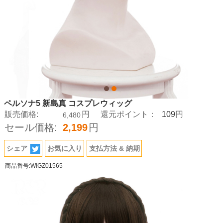
ペルソナ5 新島真 コスプレウィッグ
109
販売価格:
円
還元ポイント：
円
6,480
セール価格:
2,199
円
シェア
お気に入り
支払方法 & 納期
商品番号:WIGZ01565