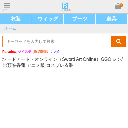
0
BUYCOS
メニュー
衣装
ウィッグ
ブーツ
道具
ホーム
Paradox
,
ツイステ
, ,
呪術廻戦
,
ウマ娘