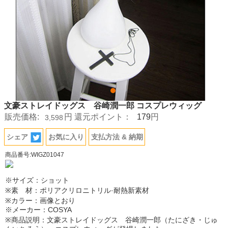
文豪ストレイドッグス 谷崎潤一郎 コスプレウィッグ
179
販売価格:
円
還元ポイント：
円
3,598
シェア
お気に入り
支払方法 & 納期
商品番号:WIGZ01047
※サイズ：ショット
※素 材：ポリアクリロニトリル·耐熱新素材
※カラー：画像とおり
※メーカー：COSYA
※商品説明：文豪ストレイドッグス 谷崎潤一郎（たにざき・じゅ