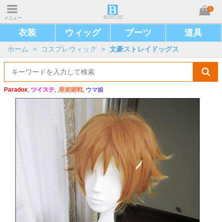
0
BUYCOS
メニュー
衣装
ウィッグ
ブーツ
道具
ホーム
>
コスプレウィッグ
>
文豪ストレイドッグス
Paradox
,
ツイステ
, ,
呪術廻戦
,
ウマ娘