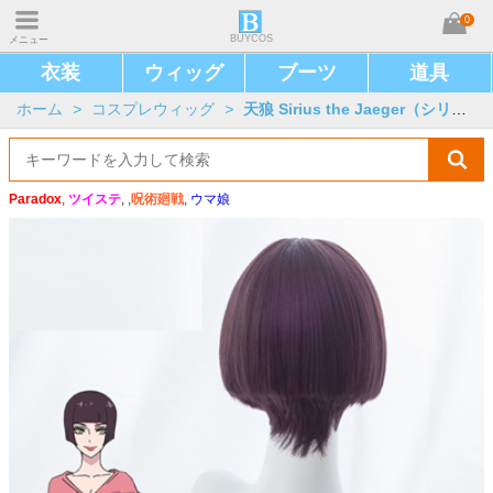
0
BUYCOS
メニュー
衣装
ウィッグ
ブーツ
道具
ホーム
>
コスプレウィッグ
>
天狼 Sirius the Jaeger（シリウス）
Paradox
,
ツイステ
, ,
呪術廻戦
,
ウマ娘