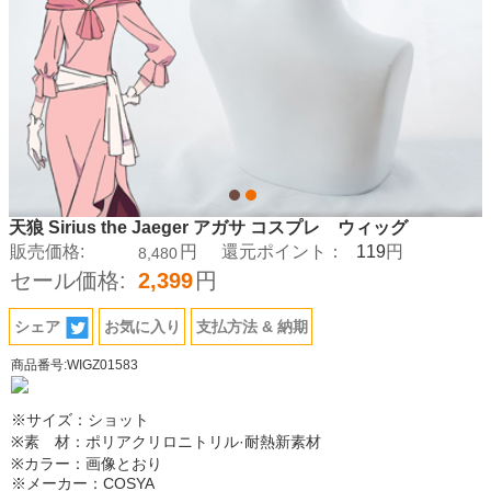
天狼 Sirius the Jaeger アガサ コスプレ ウィッグ
119
販売価格:
円
還元ポイント：
円
8,480
セール価格:
2,399
円
シェア
お気に入り
支払方法 & 納期
商品番号:WIGZ01583
※サイズ：ショット
※素 材：ポリアクリロニトリル·耐熱新素材
※カラー：画像とおり
※メーカー：COSYA