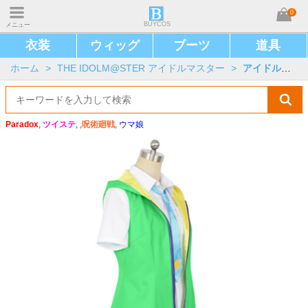
0
BUYCOS
メニュー
衣装
ウィッグ
ブーツ
道具
ホーム
>
THE IDOLM@STER アイドルマスター
>
アイドルマスター SideM
Paradox
,
ツイステ
, ,
呪術廻戦
,
ウマ娘