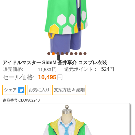
アイドルマスター SideM 蒼井享介 コスプレ衣装
524
販売価格:
円
還元ポイント：
円
11,533
セール価格:
10,495
円
シェア
お気に入り
支払方法 & 納期
商品番号:CLOW02240