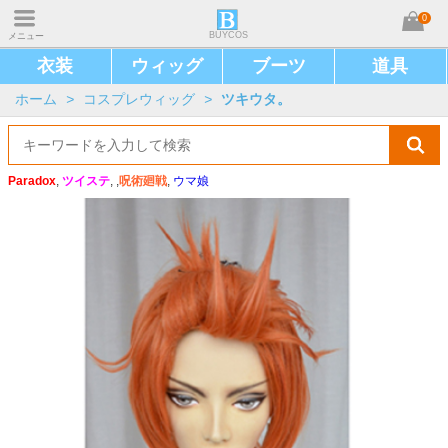
0
BUYCOS
メニュー
衣装
ウィッグ
ブーツ
道具
ホーム
>
コスプレウィッグ
>
ツキウタ。
Paradox
,
ツイステ
, ,
呪術廻戦
,
ウマ娘