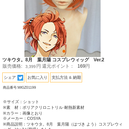
ツキウタ。8月 葉月陽 コスプレウィッグ Ver.2
169
販売価格:
円
還元ポイント：
円
3,399
シェア
お気に入り
支払方法 & 納期
商品番号:WIGZ01199
※サイズ：ショット
※素 材：ポリアクリロニトリル·耐熱新素材
※カラー：画像とおり
※メーカー：COSYA
※商品説明：ツキウタ。8月 葉月陽（はづき よう）コスプレウィ