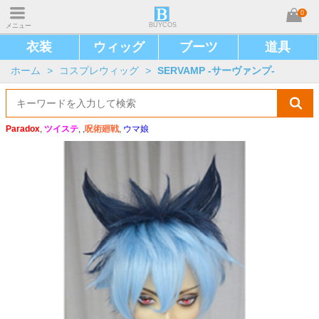
0
BUYCOS
メニュー
衣装
ウィッグ
ブーツ
道具
ホーム
>
コスプレウィッグ
>
SERVAMP -サーヴァンプ-
Paradox
,
ツイステ
, ,
呪術廻戦
,
ウマ娘