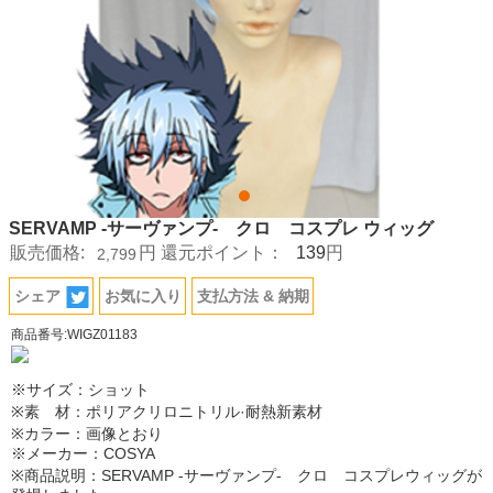
SERVAMP -サーヴァンプ- クロ コスプレ ウィッグ
139
販売価格:
円
還元ポイント：
円
2,799
シェア
お気に入り
支払方法 & 納期
商品番号:WIGZ01183
※サイズ：ショット
※素 材：ポリアクリロニトリル·耐熱新素材
※カラー：画像とおり
※メーカー：COSYA
※商品説明：SERVAMP -サーヴァンプ- クロ コスプレウィッグが