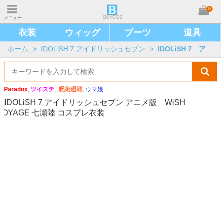
0
BUYCOS
メニュー
衣装
ウィッグ
ブーツ
道具
ホーム
>
IDOLiSH 7 アイドリッシュセブン
>
IDOLiSH 7 アニメ版
Paradox
,
ツイステ
, ,
呪術廻戦
,
ウマ娘