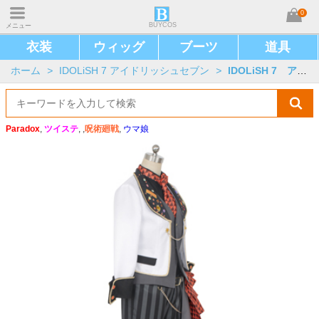
0
BUYCOS
メニュー
衣装
ウィッグ
ブーツ
道具
ホーム
>
IDOLiSH 7 アイドリッシュセブン
>
IDOLiSH 7 アニメ版
Paradox
,
ツイステ
, ,
呪術廻戦
,
ウマ娘