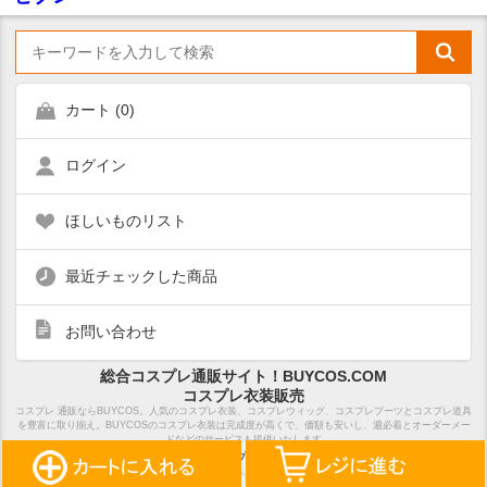
カート (
0
)
ログイン
ほしいものリスト
最近チェックした商品
お問い合わせ
総合コスプレ通販サイト！BUYCOS.COM
コスプレ衣装販売
コスプレ 通販ならBUYCOS。人気のコスプレ衣装、コスプレウィッグ、コスプレブーツとコスプレ道具
を豊富に取り揃え。BUYCOSのコスプレ衣装は完成度が高くで、価額も安いし、週必着とオーダーメー
ドなどのサービスも提供いたします
ホーム
サイトマップ
特定商取引法表示
Copyright Notice ©2018 BUYCOS.COM limited, All Rights Reserved