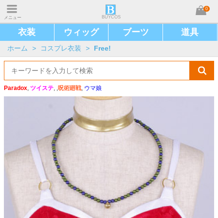
0
BUYCOS
メニュー
衣装
ウィッグ
ブーツ
道具
ホーム
>
コスプレ衣装
>
Free!
Paradox
,
ツイステ
, ,
呪術廻戦
,
ウマ娘