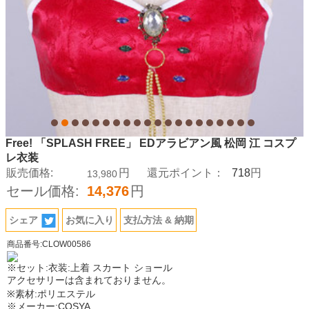
Free! 「SPLASH FREE」 EDアラビアン風 松岡 江 コスプ
レ衣装
718
販売価格:
円
還元ポイント：
円
13,980
セール価格:
14,376
円
シェア
お気に入り
支払方法 & 納期
商品番号:CLOW00586
※セット:衣装:上着 スカート ショール
アクセサリーは含まれておりません。
※素材:ポリエステル
※メーカー:COSYA