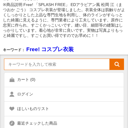
※商品説明:Free! 「SPLASH FREE」 EDアラビアン風 松岡 江（ま
つおか ごう） コスプレ衣装が登場しました。衣装全体は肌触りがよ
くしっかりとした上品な専門生地を利用し、体のラインがすらっと
した綺麗に見えるように、専門業者により工夫しています。原作に
忠実に作られ、すごくかっこいいです。縫い目、細部等の縫製はし
っかりしています。着心地が非常に良いです。実物は写真よりもっ
と綺麗ですし、すごくお買い得ですのでお早めに！！
Free! コスプレ衣装
キーワード：
カート (
0
)
ログイン
ほしいものリスト
最近チェックした商品