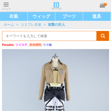
0
BUYCOS
メニュー
衣装
ウィッグ
ブーツ
道具
ホーム
>
コスプレ衣装
>
進撃の巨人
Paradox
,
ツイステ
, ,
呪術廻戦
,
ウマ娘