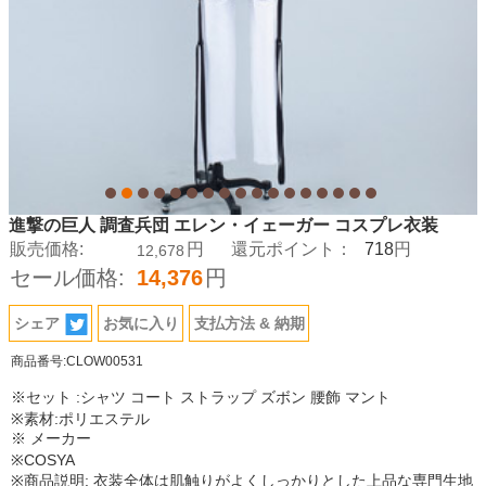
進撃の巨人 調査兵団 エレン・イェーガー コスプレ衣装
718
販売価格:
円
還元ポイント：
円
12,678
セール価格:
14,376
円
シェア
お気に入り
支払方法 & 納期
商品番号:CLOW00531
※セット :シャツ コート ストラップ ズボン 腰飾 マント
※素材:ポリエステル
※ メーカー
※COSYA
※商品説明: 衣装全体は肌触りがよくしっかりとした上品な専門生地