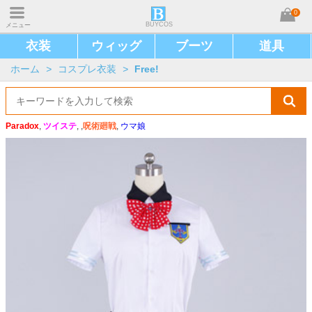
0
BUYCOS
メニュー
衣装
ウィッグ
ブーツ
道具
ホーム
>
コスプレ衣装
>
Free!
Paradox
,
ツイステ
, ,
呪術廻戦
,
ウマ娘