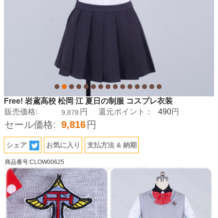
Free! 岩鳶高校 松岡 江 夏日の制服 コスプレ衣装
490
販売価格:
円
還元ポイント：
円
9,878
セール価格:
9,816
円
シェア
お気に入り
支払方法 & 納期
商品番号:CLOW00625