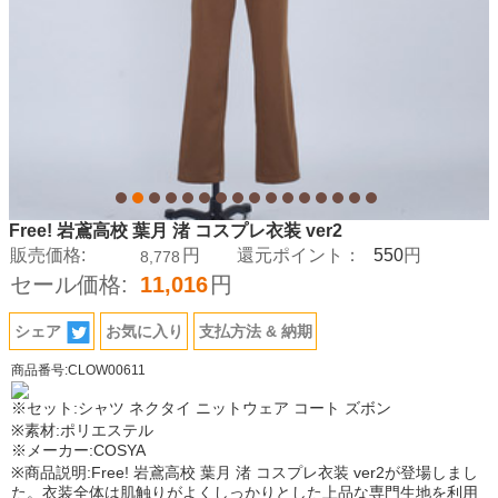
Free! 岩鳶高校 葉月 渚 コスプレ衣装 ver2
550
販売価格:
円
還元ポイント：
円
8,778
セール価格:
11,016
円
シェア
お気に入り
支払方法 & 納期
商品番号:CLOW00611
※セット:シャツ ネクタイ ニットウェア コート ズボン
※素材:ポリエステル
※メーカー:COSYA
※商品説明:Free! 岩鳶高校 葉月 渚 コスプレ衣装 ver2が登場しまし
た。衣装全体は肌触りがよくしっかりとした上品な専門生地を利用