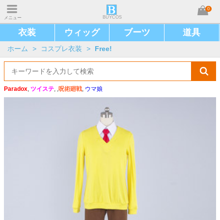
0
BUYCOS
メニュー
衣装
ウィッグ
ブーツ
道具
ホーム
>
コスプレ衣装
>
Free!
Paradox
,
ツイステ
, ,
呪術廻戦
,
ウマ娘