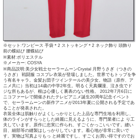
※セット:ワンピース 手袋＊2 ストッキング＊2 ネック飾り 頭飾り
前の蝶結び 腰蝶結び
※素材:ポリエステル
※メーカー: COSYA
※商品説明:美少女戦士セーラームーンCrystal 月野うさぎ（つきの
うさぎ） 戦闘服 コスプレ衣装が登場しました。世界でもトップを争
う有名キャラ。金髪お団子ツインテールの美少女。物語（原作、ア
ニメ共に）当初は14歳の中学2年生。明るく天真爛漫、泣き虫でド
ジな所もあるが、根は心優しく裏表のない性格。 2012年7月6日に
ニコファーレで開催されたテレビアニメ誕生20周年記念イベント
で、セーラームーンの新作アニメが2013年夏に公開される予定であ
ることが発表された。
衣装全体は肌触りがよくしっかりとした上品な専門生地を利用し、
体のラインがすらっとした綺麗に見えるように、専門業者によ り工
夫しています。原作に忠実に作られ、すごくかっこいいです。縫い
目、細部等の縫製はしっかりしています。着心地が非常に良いで
す。実物は写真よりもっ と綺麗ですし、すごくお買い得ですのでお