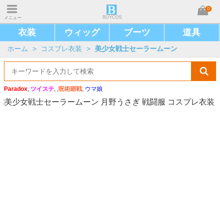
0
BUYCOS
メニュー
衣装
ウィッグ
ブーツ
道具
ホーム
>
コスプレ衣装
>
美少女戦士セーラームーン
Paradox
,
ツイステ
, ,
呪術廻戦
,
ウマ娘