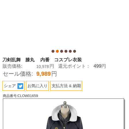
刀剣乱舞 膝丸 内番 コスプレ衣装
499
販売価格:
円
還元ポイント：
円
10,978
セール価格:
9,989
円
シェア
お気に入り
支払方法 & 納期
商品番号:CLOW01659