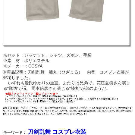
※セット：ジャケット、シャツ、ズボン、手袋
※素 材：ポリエステル
※メーカー：COSYA
※商品説明：刀剣乱舞 膝丸（ひざまる） 内番 コスプレ衣装が
登場しました。
いずれも源氏ゆかりの重宝。ふたりは兄弟で、花江夏樹さん演じ
る“髭切”が兄、岡本信彦さん演じる“膝丸”が弟のようだ。
刀剣乱舞 コスプレ衣装
キーワード：