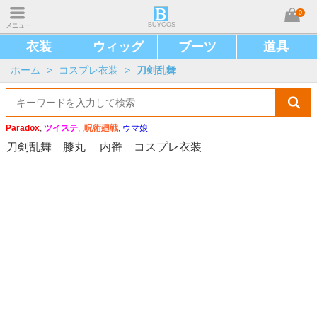
0
BUYCOS
メニュー
衣装
ウィッグ
ブーツ
道具
ホーム
>
コスプレ衣装
>
刀剣乱舞
Paradox
,
ツイステ
, ,
呪術廻戦
,
ウマ娘